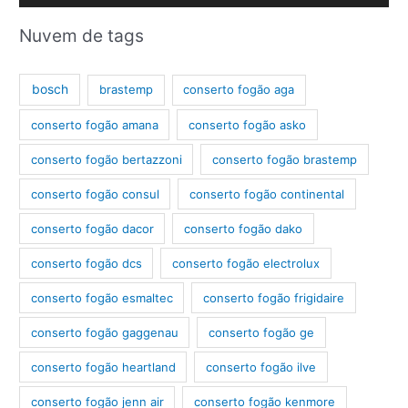
e
v
Nuvem de tags
í
d
bosch
brastemp
conserto fogão aga
e
conserto fogão amana
conserto fogão asko
o
conserto fogão bertazzoni
conserto fogão brastemp
conserto fogão consul
conserto fogão continental
conserto fogão dacor
conserto fogão dako
conserto fogão dcs
conserto fogão electrolux
conserto fogão esmaltec
conserto fogão frigidaire
conserto fogão gaggenau
conserto fogão ge
conserto fogão heartland
conserto fogão ilve
conserto fogão jenn air
conserto fogão kenmore