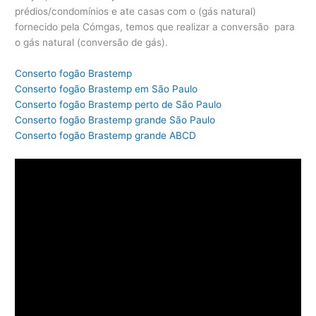
prédios/condomínios e ate casas com o (gás natural)
fornecido pela Cómgas, temos que realizar a conversão para
o gás natural (conversão de gás).
Conserto fogão Brastemp
Conserto fogão Brastemp em São Paulo
Conserto fogão Brastemp perto de São Paulo
Conserto fogão Brastemp grande São Paulo
Conserto fogão Brastemp grande ABCD