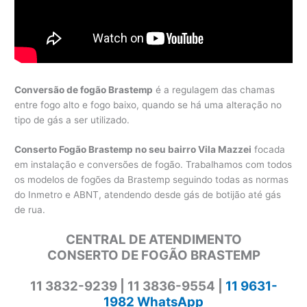
Conversão de fogão Brastemp
é a regulagem das chamas
entre fogo alto e fogo baixo, quando se há uma alteração no
tipo de gás a ser utilizado.
Conserto Fogão Brastemp no seu bairro Vila Mazzei
focada
em instalação e conversões de fogão. Trabalhamos com todos
os modelos de fogões da Brastemp seguindo todas as normas
do Inmetro e ABNT, atendendo desde gás de botijão até gás
de rua.
CENTRAL DE ATENDIMENTO
CONSERTO DE FOGÃO BRASTEMP
11 3832-9239 | 11 3836-9554 |
11 9631-
1982 WhatsApp