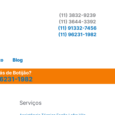
(11) 3832-9239
(11) 3644-3392
(11) 91332-7456
(11) 96231-1982
to
Blog
s de Botijão?
96231-1982
Serviços