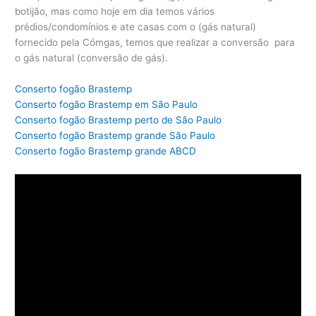
botijão, mas como hoje em dia temos vários
prédios/condomínios e ate casas com o (gás natural)
fornecido pela Cómgas, temos que realizar a conversão para
o gás natural (conversão de gás).
Conserto fogão Brastemp
Conserto fogão Brastemp em São Paulo
Conserto fogão Brastemp perto de São Paulo
Conserto fogão Brastemp grande São Paulo
Conserto fogão Brastemp grande ABCD