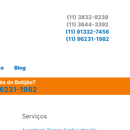
(11) 3832-9239
(11) 3644-3392
(11) 91332-7456
(11) 96231-1982
to
Blog
s de Botijão?
96231-1982
Serviços