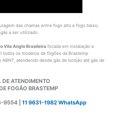
ulagem das chamas entre fogo alto e fogo baixo,
ás a ser utilizado.
 Vila Anglo Brasileira
focada em instalação e
m todos os modelos de fogões da Brastemp
e ABNT, atendendo desde gás de botijão até gás de
 DE ATENDIMENTO
DE FOGÃO BRASTEMP
6-9554 |
11 9631-1982 WhatsApp