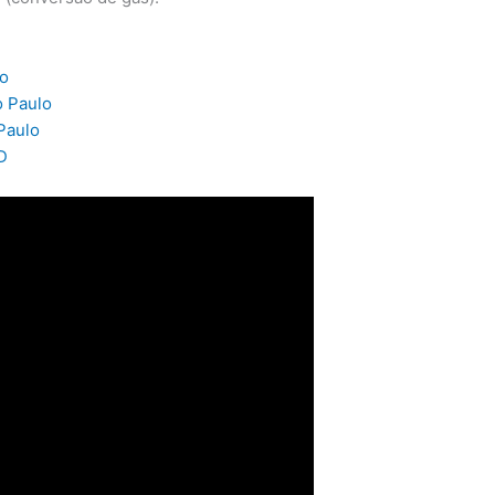
lo
o Paulo
Paulo
D