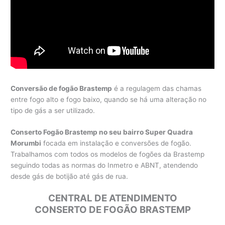
Conversão de fogão Brastemp
é a regulagem das chamas
entre fogo alto e fogo baixo, quando se há uma alteração no
tipo de gás a ser utilizado.
Conserto Fogão Brastemp no seu bairro Super Quadra
Morumbi
focada em instalação e conversões de fogão.
Trabalhamos com todos os modelos de fogões da Brastemp
seguindo todas as normas do Inmetro e ABNT, atendendo
desde gás de botijão até gás de rua.
CENTRAL DE ATENDIMENTO
CONSERTO DE FOGÃO BRASTEMP