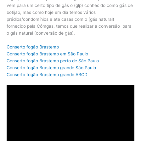
vem para um certo tipo de gás o (glp) conhecido como gás de
botijão, mas como hoje em dia temos vários
prédios/condomínios e ate casas com o (gás natural)
fornecido pela Cómgas, temos que realizar a conversão para
o gás natural (conversão de gás).
Conserto fogão Brastemp
Conserto fogão Brastemp em São Paulo
Conserto fogão Brastemp perto de São Paulo
Conserto fogão Brastemp grande São Paulo
Conserto fogão Brastemp grande ABCD