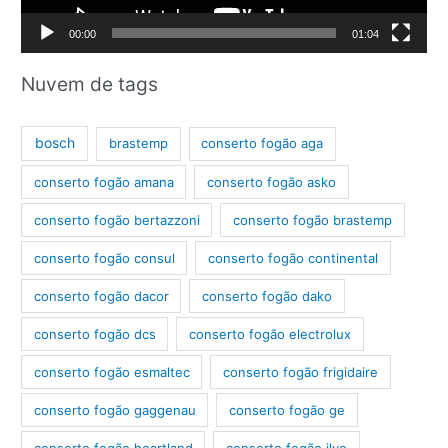
d
00:00
01:04
e
v
Nuvem de tags
í
d
bosch
brastemp
conserto fogão aga
e
conserto fogão amana
conserto fogão asko
o
conserto fogão bertazzoni
conserto fogão brastemp
conserto fogão consul
conserto fogão continental
conserto fogão dacor
conserto fogão dako
conserto fogão dcs
conserto fogão electrolux
conserto fogão esmaltec
conserto fogão frigidaire
conserto fogão gaggenau
conserto fogão ge
conserto fogão heartland
conserto fogão ilve