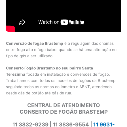
Conversão de fogão Brastemp
é a regulagem das chamas
entre fogo alto e fogo baixo, quando se há uma alteração no
tipo de gás a ser utilizado.
Conserto Fogão Brastemp no seu bairro Santa
Terezinha
focada em instalação e conversões de fogão.
Trabalhamos com todos os modelos de fogões da Brastemp
seguindo todas as normas do Inmetro e ABNT, atendendo
desde gás de botijão até gás de rua.
CENTRAL DE ATENDIMENTO
CONSERTO DE FOGÃO BRASTEMP
11 3832-9239 | 11 3836-9554 |
11 9631-