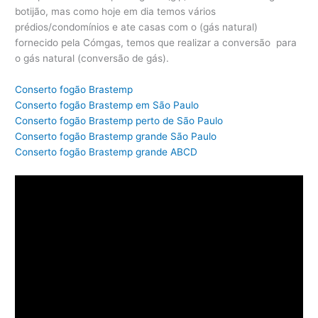
botijão, mas como hoje em dia temos vários
prédios/condomínios e ate casas com o (gás natural)
fornecido pela Cómgas, temos que realizar a conversão para
o gás natural (conversão de gás).
Conserto fogão Brastemp
Conserto fogão Brastemp em São Paulo
Conserto fogão Brastemp perto de São Paulo
Conserto fogão Brastemp grande São Paulo
Conserto fogão Brastemp grande ABCD