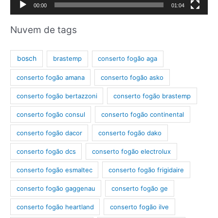
d
00:00
01:04
e
v
Nuvem de tags
í
d
bosch
brastemp
conserto fogão aga
e
conserto fogão amana
conserto fogão asko
o
conserto fogão bertazzoni
conserto fogão brastemp
conserto fogão consul
conserto fogão continental
conserto fogão dacor
conserto fogão dako
conserto fogão dcs
conserto fogão electrolux
conserto fogão esmaltec
conserto fogão frigidaire
conserto fogão gaggenau
conserto fogão ge
conserto fogão heartland
conserto fogão ilve