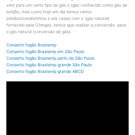
vem para um certo tipo de gás o (glp) conhecido como gás de
botijão, mas como hoje em dia temos vários
prédios/condomínios e ate casas com o (gás natural)
fornecido pela Cómgas, temos que realizar a conversão para
o gás natural (conversão de gás).
Conserto fogão Brastemp
Conserto fogão Brastemp em São Paulo
Conserto fogão Brastemp perto de São Paulo
Conserto fogão Brastemp grande São Paulo
Conserto fogão Brastemp grande ABCD