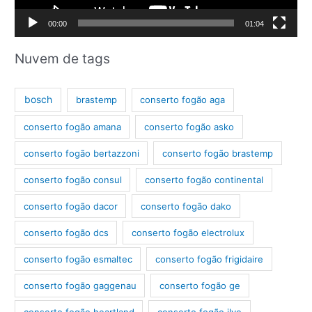
d
00:00
01:04
e
v
Nuvem de tags
í
d
bosch
brastemp
conserto fogão aga
e
conserto fogão amana
conserto fogão asko
o
conserto fogão bertazzoni
conserto fogão brastemp
conserto fogão consul
conserto fogão continental
conserto fogão dacor
conserto fogão dako
conserto fogão dcs
conserto fogão electrolux
conserto fogão esmaltec
conserto fogão frigidaire
conserto fogão gaggenau
conserto fogão ge
conserto fogão heartland
conserto fogão ilve