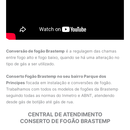
Conversão de fogão Brastemp
é a regulagem das chamas
entre fogo alto e fogo baixo, quando se há uma alteração no
tipo de gás a ser utilizado.
Conserto Fogão Brastemp no seu bairro Parque dos
Principes
focada em instalação e conversões de fogão.
Trabalhamos com todos os modelos de fogões da Brastemp
seguindo todas as normas do Inmetro e ABNT, atendendo
desde gás de botijão até gás de rua.
CENTRAL DE ATENDIMENTO
CONSERTO DE FOGÃO BRASTEMP