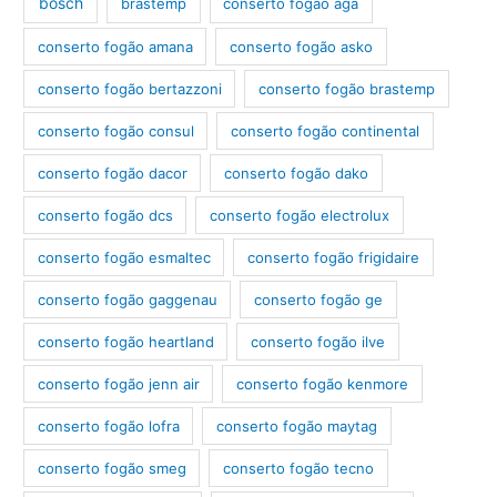
bosch
brastemp
conserto fogão aga
e
conserto fogão amana
conserto fogão asko
o
conserto fogão bertazzoni
conserto fogão brastemp
conserto fogão consul
conserto fogão continental
conserto fogão dacor
conserto fogão dako
conserto fogão dcs
conserto fogão electrolux
conserto fogão esmaltec
conserto fogão frigidaire
conserto fogão gaggenau
conserto fogão ge
conserto fogão heartland
conserto fogão ilve
conserto fogão jenn air
conserto fogão kenmore
conserto fogão lofra
conserto fogão maytag
conserto fogão smeg
conserto fogão tecno