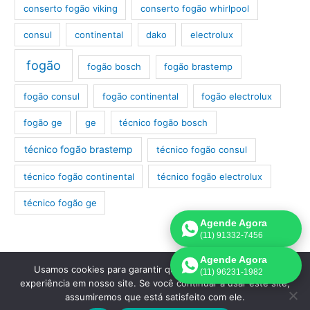
conserto fogão viking
conserto fogão whirlpool
consul
continental
dako
electrolux
fogão
fogão bosch
fogão brastemp
fogão consul
fogão continental
fogão electrolux
fogão ge
ge
técnico fogão bosch
técnico fogão brastemp
técnico fogão consul
técnico fogão continental
técnico fogão electrolux
técnico fogão ge
Agende Agora
(11) 91332-7456
Agende Agora
Usamos cookies para garantir que oferecemos a melhor
(11) 96231-1982
Copyright 2026 Conserto de Fogão | Criado
experiência em nosso site. Se você continuar a usar este site,
por:
Página de Venda
.
assumiremos que está satisfeito com ele.