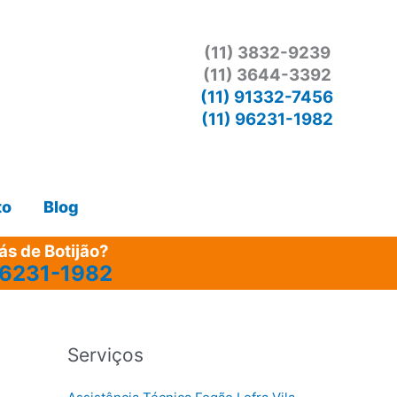
(11) 3832-9239
(11) 3644-3392
(11) 91332-7456
(11) 96231-1982
to
Blog
s de Botijão?
96231-1982
Serviços