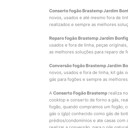
Conserto fogão Brastemp Jardim Bonfi
novos, usados e até mesmo fora de linh
realizados e sempre as melhores solu
Reparo fogão Brastemp Jardim Bonfigl
usados e fora de linha, peças originai
as melhores soluções para reparo de 
Conversão fogão Brastemp Jardim Bon
novos, usados e fora de linha, kit gás 
gás para fogões e sempre as melhores
A
Conserto Fogão Brastemp
realiza no
cooktop e conserto de forno a gás, re
fogão, quando compramos um fogão, co
gás o (glp) conhecido como gás de bot
prédios/condomínios e ate casas com o
realizar a conversão para o gás natura