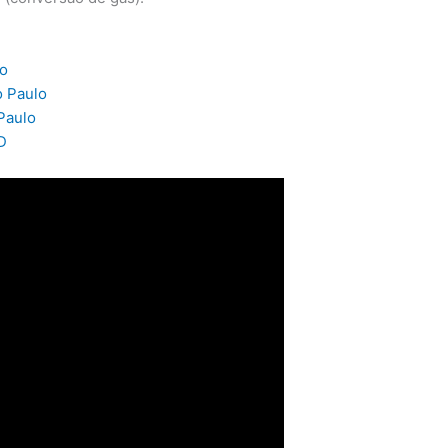
lo
o Paulo
Paulo
D