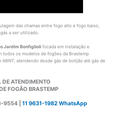
ulagem das chamas entre fogo alto e fogo baixo,
ás a ser utilizado.
 Jardim Bonfiglioli
focada em instalação e
m todos os modelos de fogões da Brastemp
e ABNT, atendendo desde gás de botijão até gás de
 DE ATENDIMENTO
DE FOGÃO BRASTEMP
6-9554 |
11 9631-1982 WhatsApp