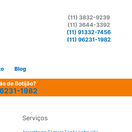
(11) 3832-9239
(11) 3644-3392
(11) 91332-7456
(11) 96231-1982
to
Blog
s de Botijão?
96231-1982
Serviços