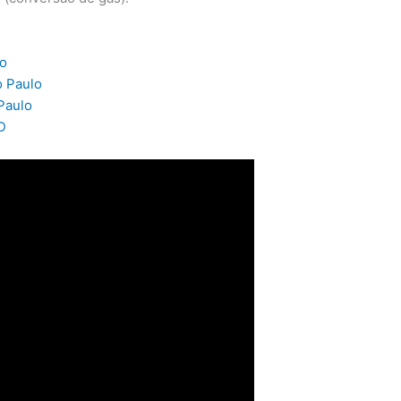
lo
o Paulo
Paulo
D