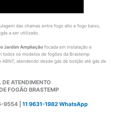
ulagem das chamas entre fogo alto e fogo baixo,
ás a ser utilizado.
ro Jardim Ampliação
focada em instalação e
m todos os modelos de fogões da Brastemp
e ABNT, atendendo desde gás de botijão até gás de
 DE ATENDIMENTO
DE FOGÃO BRASTEMP
6-9554 |
11 9631-1982 WhatsApp