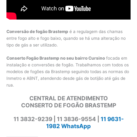
Conversão de fogão Brastemp
é a regulagem das chamas
entre fogo alto e fogo baixo, quando se há uma alteração no
tipo de gás a ser utilizado.
Conserto Fogão Brastemp no seu bairro Cursino
focada em
instalação e conversões de fogão. Trabalhamos com todos os
modelos de fogões da Brastemp seguindo todas as normas do
Inmetro e ABNT, atendendo desde gás de botijão até gás de
rua.
CENTRAL DE ATENDIMENTO
CONSERTO DE FOGÃO BRASTEMP
11 3832-9239 | 11 3836-9554 |
11 9631-
1982 WhatsApp