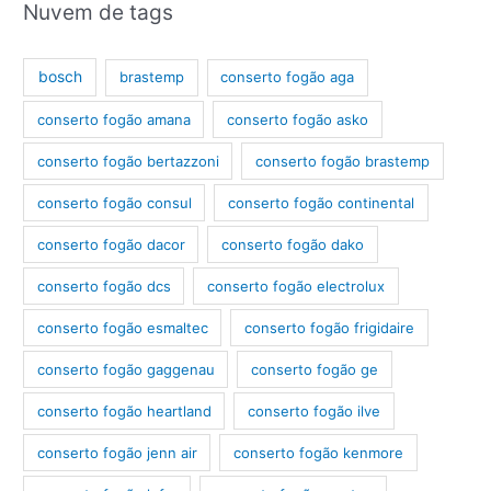
v
Nuvem de tags
í
d
bosch
brastemp
conserto fogão aga
e
conserto fogão amana
conserto fogão asko
o
conserto fogão bertazzoni
conserto fogão brastemp
conserto fogão consul
conserto fogão continental
conserto fogão dacor
conserto fogão dako
conserto fogão dcs
conserto fogão electrolux
conserto fogão esmaltec
conserto fogão frigidaire
conserto fogão gaggenau
conserto fogão ge
conserto fogão heartland
conserto fogão ilve
conserto fogão jenn air
conserto fogão kenmore