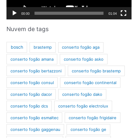
r
d
00:00
01:04
e
v
Nuvem de tags
í
d
bosch
brastemp
conserto fogão aga
e
conserto fogão amana
conserto fogão asko
o
conserto fogão bertazzoni
conserto fogão brastemp
conserto fogão consul
conserto fogão continental
conserto fogão dacor
conserto fogão dako
conserto fogão dcs
conserto fogão electrolux
conserto fogão esmaltec
conserto fogão frigidaire
conserto fogão gaggenau
conserto fogão ge