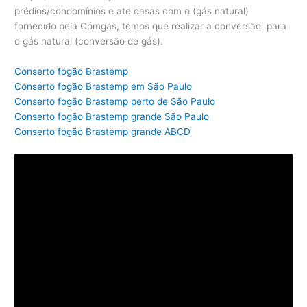
prédios/condomínios e ate casas com o (gás natural)
fornecido pela Cómgas, temos que realizar a conversão para
o gás natural (conversão de gás).
Conserto fogão Brastemp
Conserto fogão Brastemp em São Paulo
Conserto fogão Brastemp perto de São Paulo
Conserto fogão Brastemp grande São Paulo
Conserto fogão Brastemp grande ABCD