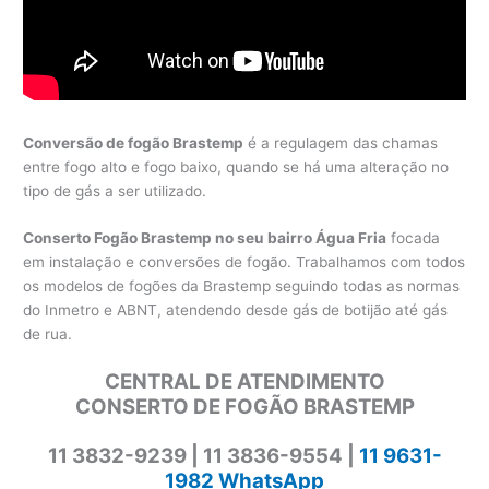
Conversão de fogão Brastemp
é a regulagem das chamas
entre fogo alto e fogo baixo, quando se há uma alteração no
tipo de gás a ser utilizado.
Conserto Fogão Brastemp no seu bairro Água Fria
focada
em instalação e conversões de fogão. Trabalhamos com todos
os modelos de fogões da Brastemp seguindo todas as normas
do Inmetro e ABNT, atendendo desde gás de botijão até gás
de rua.
CENTRAL DE ATENDIMENTO
CONSERTO DE FOGÃO BRASTEMP
11 3832-9239 | 11 3836-9554 |
11 9631-
1982 WhatsApp