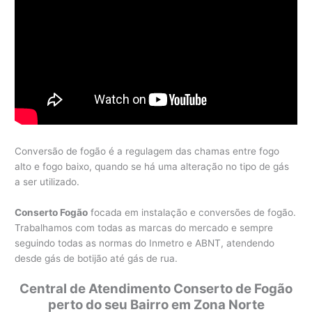
Conversão de fogão é a regulagem das chamas entre fogo
alto e fogo baixo, quando se há uma alteração no tipo de gás
a ser utilizado.
Conserto Fogão
focada em instalação e conversões de fogão.
Trabalhamos com todas as marcas do mercado e sempre
seguindo todas as normas do Inmetro e ABNT, atendendo
desde gás de botijão até gás de rua.
Central de Atendimento Conserto de Fogão
perto do seu Bairro em Zona Norte