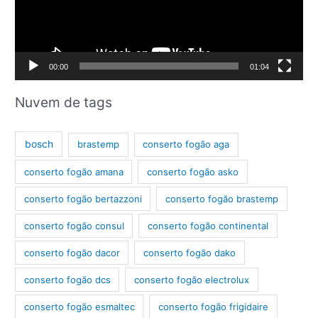
d
o
r
d
00:00
01:04
e
v
Nuvem de tags
í
d
bosch
brastemp
conserto fogão aga
e
conserto fogão amana
conserto fogão asko
o
conserto fogão bertazzoni
conserto fogão brastemp
conserto fogão consul
conserto fogão continental
conserto fogão dacor
conserto fogão dako
conserto fogão dcs
conserto fogão electrolux
conserto fogão esmaltec
conserto fogão frigidaire