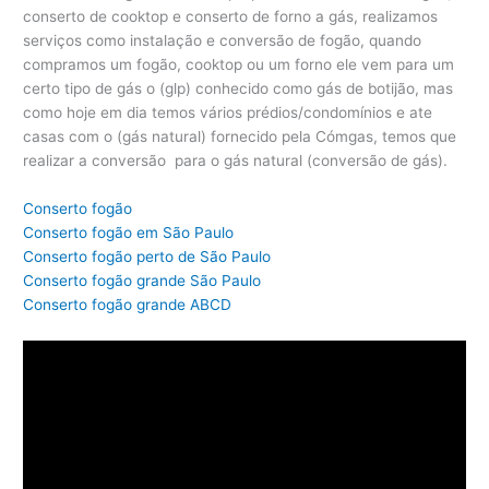
conserto de cooktop e conserto de forno a gás, realizamos
serviços como instalação e conversão de fogão, quando
compramos um fogão, cooktop ou um forno ele vem para um
certo tipo de gás o (glp) conhecido como gás de botijão, mas
como hoje em dia temos vários prédios/condomínios e ate
casas com o (gás natural) fornecido pela Cómgas, temos que
realizar a conversão para o gás natural (conversão de gás).
Conserto fogão
Conserto fogão em São Paulo
Conserto fogão perto de São Paulo
Conserto fogão grande São Paulo
Conserto fogão grande ABCD