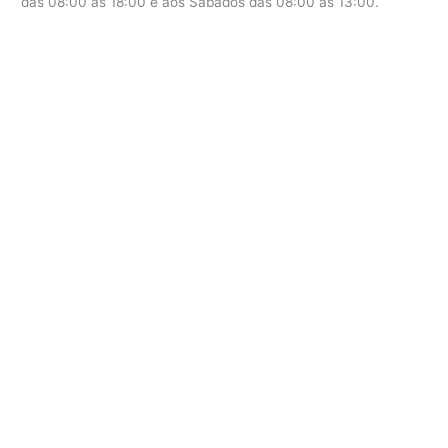
das 08:00 as 18:00 e aos Sábados das 08:00 as 13:00.