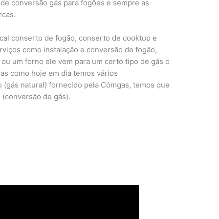
os de conversão gás para fogões e sempre as
rcas.
ocal conserto de fogão, conserto de cooktop e
erviços como instalação e conversão de fogão,
u um forno ele vem para um certo tipo de gás o
mas como hoje em dia temos vários
 (gás natural) fornecido pela Cómgas, temos que
l (conversão de gás).