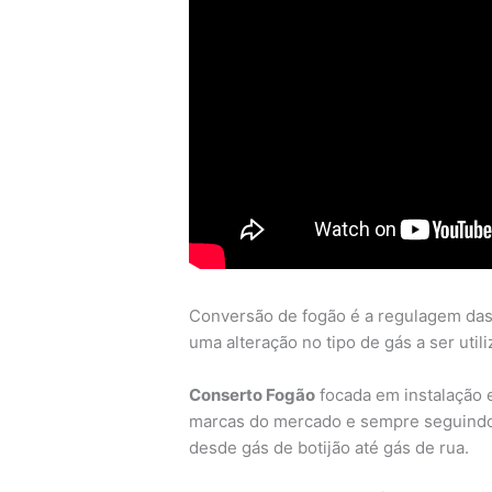
Conversão de fogão é a regulagem das 
uma alteração no tipo de gás a ser utili
Conserto Fogão
focada em instalação 
marcas do mercado e sempre seguindo
desde gás de botijão até gás de rua.