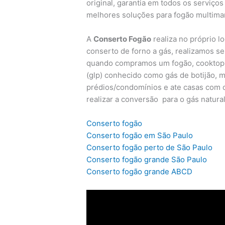
original, garantia em todos os serviç
melhores soluções para fogão multima
A
Conserto Fogão
realiza no próprio l
conserto de forno a gás, realizamos s
quando compramos um fogão, cooktop o
(glp) conhecido como gás de botijão, 
prédios/condomínios e ate casas com o
realizar a conversão para o gás natura
Conserto fogão
Conserto fogão em São Paulo
Conserto fogão perto de São Paulo
Conserto fogão grande São Paulo
Conserto fogão grande ABCD