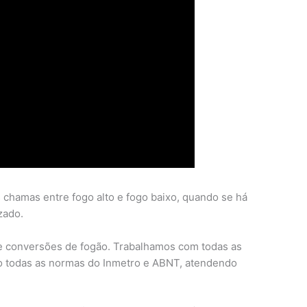
chamas entre fogo alto e fogo baixo, quando se há
zado.
e conversões de fogão. Trabalhamos com todas as
 todas as normas do Inmetro e ABNT, atendendo