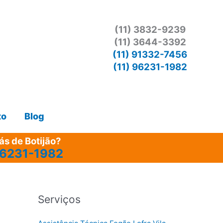
(11) 3832-9239
(11) 3644-3392
(11) 91332-7456
(11) 96231-1982
to
Blog
s de Botijão?
96231-1982
Serviços