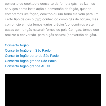
conserto de cooktop e conserto de forno a gás, realizamos
serviços como instalação e conversão de fogão, quando
compramos um fogão, cooktop ou um forno ele vem para um
certo tipo de gás o (glp) conhecido como gás de botijão, mas
como hoje em dia temos vários prédios/condomínios e ate
casas com o (gás natural) fornecido pela Cómgas, temos que
realizar a conversão para o gás natural (conversão de gás).
Conserto fogão
Conserto fogão em São Paulo
Conserto fogão perto de São Paulo
Conserto fogão grande São Paulo
Conserto fogão grande ABCD