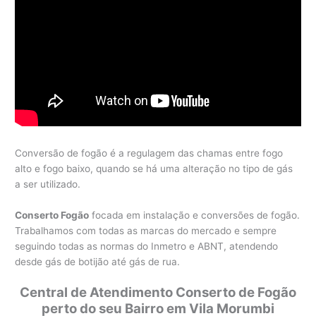
Conversão de fogão é a regulagem das chamas entre fogo
alto e fogo baixo, quando se há uma alteração no tipo de gás
a ser utilizado.
Conserto Fogão
focada em instalação e conversões de fogão.
Trabalhamos com todas as marcas do mercado e sempre
seguindo todas as normas do Inmetro e ABNT, atendendo
desde gás de botijão até gás de rua.
Central de Atendimento Conserto de Fogão
perto do seu Bairro em Vila Morumbi