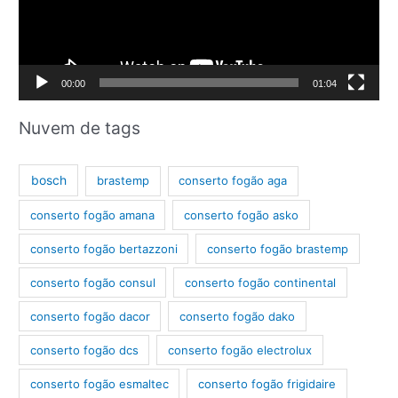
d
o
r
d
00:00
01:04
e
v
Nuvem de tags
í
d
bosch
brastemp
conserto fogão aga
e
conserto fogão amana
conserto fogão asko
o
conserto fogão bertazzoni
conserto fogão brastemp
conserto fogão consul
conserto fogão continental
conserto fogão dacor
conserto fogão dako
conserto fogão dcs
conserto fogão electrolux
conserto fogão esmaltec
conserto fogão frigidaire