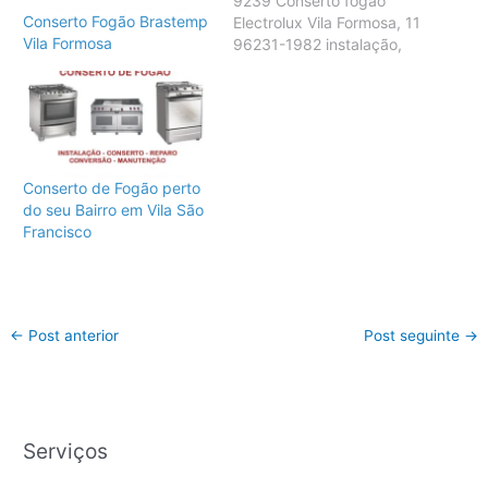
9239 Conserto fogão
Conserto Fogão Brastemp
Electrolux Vila Formosa, 11
Vila Formosa
96231-1982 instalação,
conserto, reparo,
conversão e manutenção
para fogão Electrolux de
todos os modelos, peças
originais, garantia e
sempre as melhores
Conserto de Fogão perto
soluções para o seu fogão
do seu Bairro em Vila São
Electrolux. A Conserto
Francisco
Fogão Electrolux Vila
Formosa é uma empresa
do Grupo Agenews,…
←
Post anterior
Post seguinte
→
Serviços