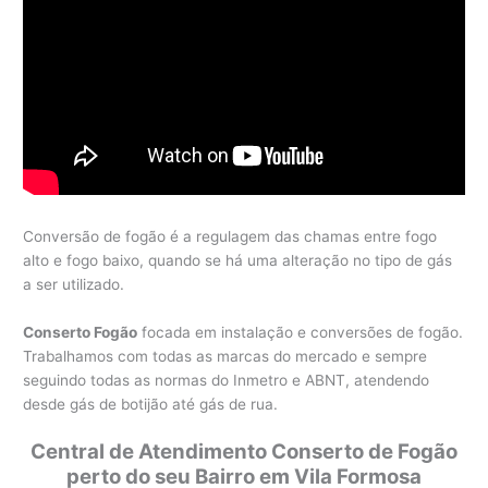
Conversão de fogão é a regulagem das chamas entre fogo
alto e fogo baixo, quando se há uma alteração no tipo de gás
a ser utilizado.
Conserto Fogão
focada em instalação e conversões de fogão.
Trabalhamos com todas as marcas do mercado e sempre
seguindo todas as normas do Inmetro e ABNT, atendendo
desde gás de botijão até gás de rua.
Central de Atendimento Conserto de Fogão
perto do seu Bairro em Vila Formosa