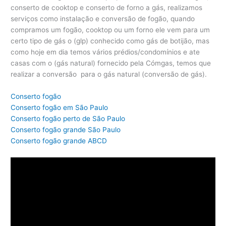
conserto de cooktop e conserto de forno a gás, realizamos
serviços como instalação e conversão de fogão, quando
compramos um fogão, cooktop ou um forno ele vem para um
certo tipo de gás o (glp) conhecido como gás de botijão, mas
como hoje em dia temos vários prédios/condomínios e ate
casas com o (gás natural) fornecido pela Cómgas, temos que
realizar a conversão para o gás natural (conversão de gás).
Conserto fogão
Conserto fogão em São Paulo
Conserto fogão perto de São Paulo
Conserto fogão grande São Paulo
Conserto fogão grande ABCD