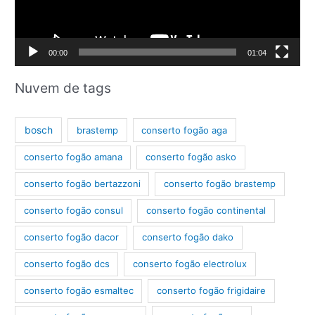
o
r
d
00:00
01:04
e
v
Nuvem de tags
í
d
bosch
brastemp
conserto fogão aga
e
conserto fogão amana
conserto fogão asko
o
conserto fogão bertazzoni
conserto fogão brastemp
conserto fogão consul
conserto fogão continental
conserto fogão dacor
conserto fogão dako
conserto fogão dcs
conserto fogão electrolux
conserto fogão esmaltec
conserto fogão frigidaire