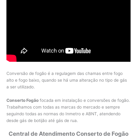
Conversão de fogão é a regulagem das chamas entre fogo
alto e fogo baixo, quando se há uma alteração no tipo de gás
a ser utilizado.
Conserto Fogão
focada em instalação e conversões de fogão.
Trabalhamos com todas as marcas do mercado e sempre
seguindo todas as normas do Inmetro e ABNT, atendendo
desde gás de botijão até gás de rua.
Central de Atendimento Conserto de Fogão