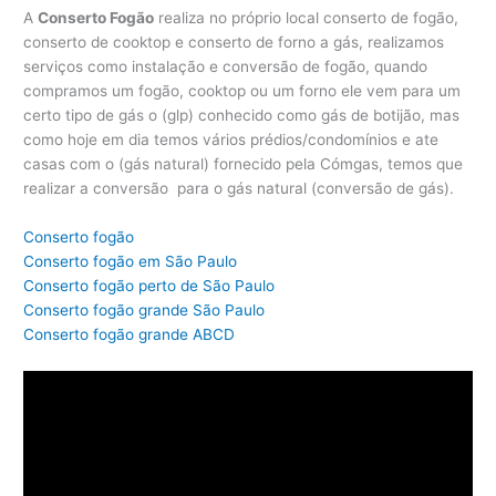
A
Conserto Fogão
realiza no próprio local conserto de fogão,
conserto de cooktop e conserto de forno a gás, realizamos
serviços como instalação e conversão de fogão, quando
compramos um fogão, cooktop ou um forno ele vem para um
certo tipo de gás o (glp) conhecido como gás de botijão, mas
como hoje em dia temos vários prédios/condomínios e ate
casas com o (gás natural) fornecido pela Cómgas, temos que
realizar a conversão para o gás natural (conversão de gás).
Conserto fogão
Conserto fogão em São Paulo
Conserto fogão perto de São Paulo
Conserto fogão grande São Paulo
Conserto fogão grande ABCD